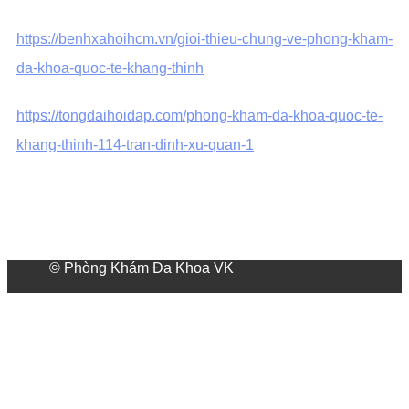
https://benhxahoihcm.vn/gioi-thieu-chung-ve-phong-kham-
da-khoa-quoc-te-khang-thinh
https://tongdaihoidap.com/phong-kham-da-khoa-quoc-te-
khang-thinh-114-tran-dinh-xu-quan-1
© Phòng Khám Đa Khoa VK