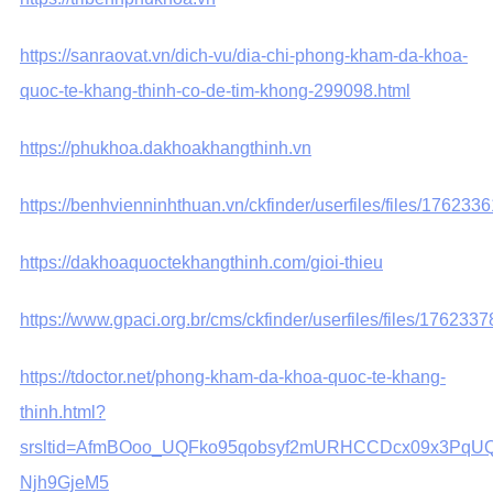
https://sanraovat.vn/dich-vu/dia-chi-phong-kham-da-khoa-
quoc-te-khang-thinh-co-de-tim-khong-299098.html
https://phukhoa.dakhoakhangthinh.vn
https://benhvienninhthuan.vn/ckfinder/userfiles/files/176233
https://dakhoaquoctekhangthinh.com/gioi-thieu
https://www.gpaci.org.br/cms/ckfinder/userfiles/files/176233
https://tdoctor.net/phong-kham-da-khoa-quoc-te-khang-
thinh.html?
srsltid=AfmBOoo_UQFko95qobsyf2mURHCCDcx09x3PqU
Njh9GjeM5