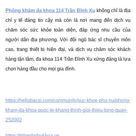
Phòng khám đa khoa 114 Trần Đình Xu
không chỉ là địa
chỉ y tế đáng tin cậy mà còn là nơi mang đến dịch vụ
chăm sóc sức khỏe toàn diện, đáp ứng nhu cầu của
người dân địa phương. Với đội ngũ bác sĩ chuyên môn
cao, trang thiết bị hiện đại, và dịch vụ chăm sóc khách
hàng tận tâm, đa khoa 114 Trần Đình Xu xứng đáng là lựa
chọn hàng đầu cho mọi gia đình.
https://hellobacsi.com/community/suc-khoe-phu-nu/phong-
kham-da-khoa-quoc-te-khang-thinh-gioi-thieu-tong-quan-
252002
https://tribenhphukhoa.vn