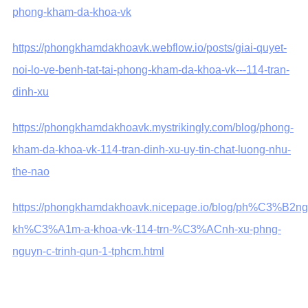
phong-kham-da-khoa-vk
https://phongkhamdakhoavk.webflow.io/posts/giai-quyet-
noi-lo-ve-benh-tat-tai-phong-kham-da-khoa-vk---114-tran-
dinh-xu
https://phongkhamdakhoavk.mystrikingly.com/blog/phong-
kham-da-khoa-vk-114-tran-dinh-xu-uy-tin-chat-luong-nhu-
the-nao
https://phongkhamdakhoavk.nicepage.io/blog/ph%C3%B2ng
kh%C3%A1m-a-khoa-vk-114-trn-%C3%ACnh-xu-phng-
nguyn-c-trinh-qun-1-tphcm.html