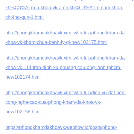
kh%C3%A1m-a-khoa-vk-a-ch-kh%C3%A1m-nam-khoa-
cht-lng-qun-1.html
http://phongkhamdakhoavk.xim.tv/tin-tuc/phong-kham-da-
khoa-vk-kham-chua-benh-ly-gi-new102175.html
http://phongkhamdakhoavk.xim.tv/tin-tuc/phong-kham-da-
khoa-vk-114-tran-dinh-xu-phuong-cau-ong-lanh-tphcm-
new102174.html
http://phongkhamdakhoavk.xim.tv/tin-tuc/dich-vu-dat-hen-
cong-nghe-cao-cua-phong-kham-da-khoa-vk-
new102158.html
https://phongkhamdakhoavk.webflow.io/posts/phong-