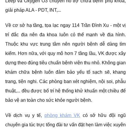
Leep và Oxygen O3 chuyên hỗ trợ chữa bệnh phụ khoa,
giải pháp ALA - PDT, INT,...
Về cơ sở hạ tầng, tọa lạc ngay 114 Trần Đình Xu - một vị
trí đắc địa nên đa khoa luôn có thế mạnh về địa hình.
Thuộc khu vực trung tâm nên người bệnh dễ dàng tìm
kiếm. Hơn nữa, với quy mô hơn 7 tầng lầu, VK được xây
dựng theo đúng tiêu chuẩn bệnh viện thu nhỏ. Không gian
khám chữa bệnh luôn đảm bảo yếu tố sạch sẽ, khang
trang, tiện nghi. Các phòng ban xét nghiệm, nội soi, phẫu
thuật,... đều được bố trí hệ thống khử khuẩn một chiều để
bảo vệ an toàn cho sức khỏe người bệnh.
Về dịch vụ y tế,
phòng khám VK
có sở hữu đội ngũ
chuyên gia túc trực tổng đài tư vấn đặt hẹn làm việc xuyên