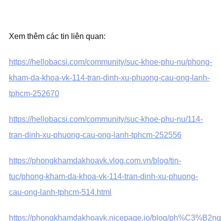
Xem thêm các tin liên quan:
https://hellobacsi.com/community/suc-khoe-phu-nu/phong-
kham-da-khoa-vk-114-tran-dinh-xu-phuong-cau-ong-lanh-
tphcm-252670
https://hellobacsi.com/community/suc-khoe-phu-nu/114-
tran-dinh-xu-phuong-cau-ong-lanh-tphcm-252556
https://phongkhamdakhoavk.vlog.com.vn/blog/tin-
tuc/phong-kham-da-khoa-vk-114-tran-dinh-xu-phuong-
cau-ong-lanh-tphcm-514.html
https://phongkhamdakhoavk.nicepage.io/blog/ph%C3%B2ng