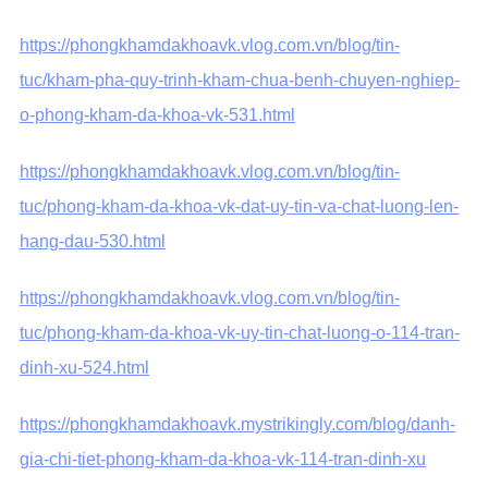
https://phongkhamdakhoavk.vlog.com.vn/blog/tin-
tuc/kham-pha-quy-trinh-kham-chua-benh-chuyen-nghiep-
o-phong-kham-da-khoa-vk-531.html
https://phongkhamdakhoavk.vlog.com.vn/blog/tin-
tuc/phong-kham-da-khoa-vk-dat-uy-tin-va-chat-luong-len-
hang-dau-530.html
https://phongkhamdakhoavk.vlog.com.vn/blog/tin-
tuc/phong-kham-da-khoa-vk-uy-tin-chat-luong-o-114-tran-
dinh-xu-524.html
https://phongkhamdakhoavk.mystrikingly.com/blog/danh-
gia-chi-tiet-phong-kham-da-khoa-vk-114-tran-dinh-xu