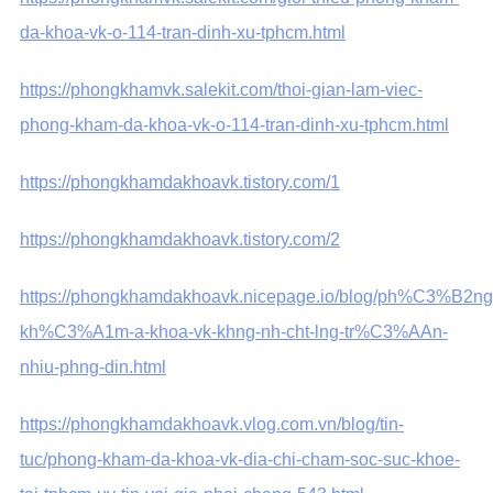
da-khoa-vk-o-114-tran-dinh-xu-tphcm.html
https://phongkhamvk.salekit.com/thoi-gian-lam-viec-
phong-kham-da-khoa-vk-o-114-tran-dinh-xu-tphcm.html
https://phongkhamdakhoavk.tistory.com/1
https://phongkhamdakhoavk.tistory.com/2
https://phongkhamdakhoavk.nicepage.io/blog/ph%C3%B2ng
kh%C3%A1m-a-khoa-vk-khng-nh-cht-lng-tr%C3%AAn-
nhiu-phng-din.html
https://phongkhamdakhoavk.vlog.com.vn/blog/tin-
tuc/phong-kham-da-khoa-vk-dia-chi-cham-soc-suc-khoe-