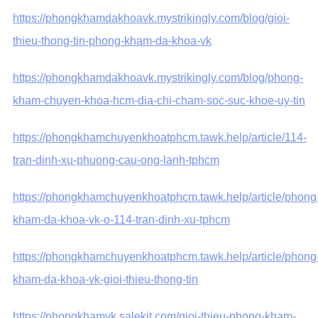
https://phongkhamdakhoavk.mystrikingly.com/blog/gioi-
thieu-thong-tin-phong-kham-da-khoa-vk
https://phongkhamdakhoavk.mystrikingly.com/blog/phong-
kham-chuyen-khoa-hcm-dia-chi-cham-soc-suc-khoe-uy-tin
https://phongkhamchuyenkhoatphcm.tawk.help/article/114-
tran-dinh-xu-phuong-cau-ong-lanh-tphcm
https://phongkhamchuyenkhoatphcm.tawk.help/article/phong
kham-da-khoa-vk-o-114-tran-dinh-xu-tphcm
https://phongkhamchuyenkhoatphcm.tawk.help/article/phong
kham-da-khoa-vk-gioi-thieu-thong-tin
https://phongkhamvk.salekit.com/gioi-thieu-phong-kham-