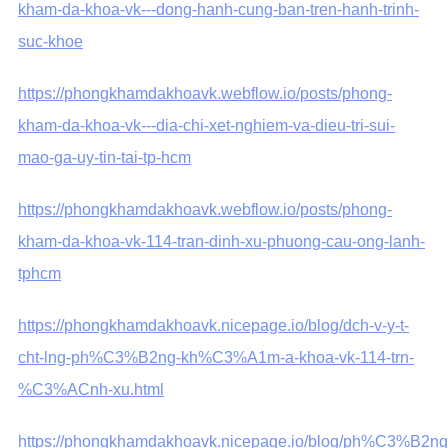
kham-da-khoa-vk---dong-hanh-cung-ban-tren-hanh-trinh-
suc-khoe
https://phongkhamdakhoavk.webflow.io/posts/phong-
kham-da-khoa-vk---dia-chi-xet-nghiem-va-dieu-tri-sui-
mao-ga-uy-tin-tai-tp-hcm
https://phongkhamdakhoavk.webflow.io/posts/phong-
kham-da-khoa-vk-114-tran-dinh-xu-phuong-cau-ong-lanh-
tphcm
https://phongkhamdakhoavk.nicepage.io/blog/dch-v-y-t-
cht-lng-ph%C3%B2ng-kh%C3%A1m-a-khoa-vk-114-trn-
%C3%ACnh-xu.html
https://phongkhamdakhoavk.nicepage.io/blog/ph%C3%B2ng