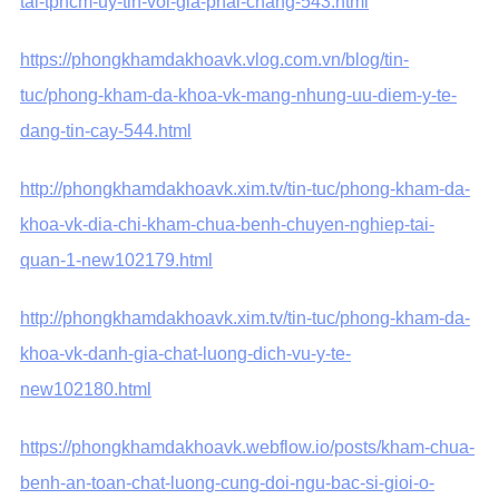
tai-tphcm-uy-tin-voi-gia-phai-chang-543.html
https://phongkhamdakhoavk.vlog.com.vn/blog/tin-
tuc/phong-kham-da-khoa-vk-mang-nhung-uu-diem-y-te-
dang-tin-cay-544.html
http://phongkhamdakhoavk.xim.tv/tin-tuc/phong-kham-da-
khoa-vk-dia-chi-kham-chua-benh-chuyen-nghiep-tai-
quan-1-new102179.html
http://phongkhamdakhoavk.xim.tv/tin-tuc/phong-kham-da-
khoa-vk-danh-gia-chat-luong-dich-vu-y-te-
new102180.html
https://phongkhamdakhoavk.webflow.io/posts/kham-chua-
benh-an-toan-chat-luong-cung-doi-ngu-bac-si-gioi-o-