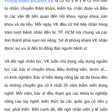
Phòng khám Đa khoa VK
là cơ sở y tế y tế có vốn đầu
tư nhân, chuyên thăm khám, kiểm tra, chẩn đoán và điều
trị các vấn đề liên quan đến nội khoa, ngoại khoa, sản
khoa và da liễu. Mỗi ngày VK đều có thể tiếp nhận hàng
trăm lượt bệnh nhân đến từ TP. HCM nói chung và các
tỉnh thành phía nam nói riêng. Sở dĩ phòng khám VK nhận
được sự ưu ái đến từ đông đảo người bệnh vì:
Về đội ngũ nhân lực, VK luôn chú trọng xây dựng nguồn
lực các bác sĩ chuyên khoa, điều dưỡng viên, dược sĩ,...
có kinh nghiệm. Bác sĩ hiện đang công tác tại đa khoa đều
là những chuyên gia có ít nhất 20 năm thâm niên trong
nghề. Mỗi năm, bác sĩ đều tham gia các khóa tu nghiệp
nâng cao tay nghề, kiến thức tại các quốc gia có nền y
học phát triển. Bên cạnh đó, đội ngũ nhân viên y tế luôn