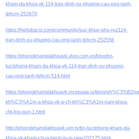
kham-da-khoa-vk-114-tran-dinh-xu-phuong-cau-ong-lanh-
tphcm-252670
https://hellobacsi.com/community/suc-khoe-phu-nu/114-
tran-dinh-xu-phuong-cau-ong-lanh-tphcm-252556
https://phongkhamdakhoavk.vlog.com.vn/blog/tin-
tuc/phong-kham-da-khoa-vk-114-tran-dinh-xu-phuong-
cau-ong-lanh-tphcm-514.html
https://phongkhamdakhoavk.nicepage.io/blog/ph%C3%B2ng
kh%C3%A1m-a-khoa-vk-a-ch-kh%C3%A1m-nam-khoa-
cht-lng-qun-1.html
http://phongkhamdakhoavk.xim.tv/tin-tuc/phong-kham-da-
khoa-vk-kham-chua-benh-ly-gi-new102175.html