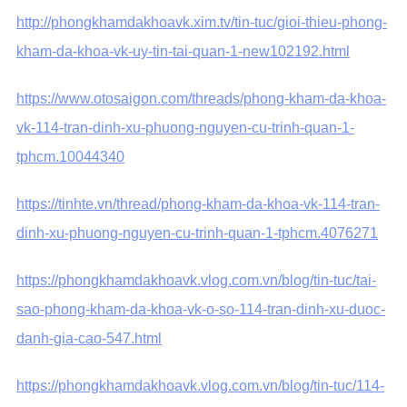
http://phongkhamdakhoavk.xim.tv/tin-tuc/gioi-thieu-phong-
kham-da-khoa-vk-uy-tin-tai-quan-1-new102192.html
https://www.otosaigon.com/threads/phong-kham-da-khoa-
vk-114-tran-dinh-xu-phuong-nguyen-cu-trinh-quan-1-
tphcm.10044340
https://tinhte.vn/thread/phong-kham-da-khoa-vk-114-tran-
dinh-xu-phuong-nguyen-cu-trinh-quan-1-tphcm.4076271
https://phongkhamdakhoavk.vlog.com.vn/blog/tin-tuc/tai-
sao-phong-kham-da-khoa-vk-o-so-114-tran-dinh-xu-duoc-
danh-gia-cao-547.html
https://phongkhamdakhoavk.vlog.com.vn/blog/tin-tuc/114-