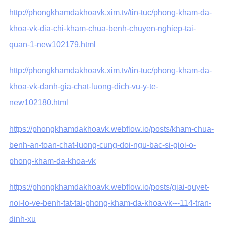
http://phongkhamdakhoavk.xim.tv/tin-tuc/phong-kham-da-
khoa-vk-dia-chi-kham-chua-benh-chuyen-nghiep-tai-
quan-1-new102179.html
http://phongkhamdakhoavk.xim.tv/tin-tuc/phong-kham-da-
khoa-vk-danh-gia-chat-luong-dich-vu-y-te-
new102180.html
https://phongkhamdakhoavk.webflow.io/posts/kham-chua-
benh-an-toan-chat-luong-cung-doi-ngu-bac-si-gioi-o-
phong-kham-da-khoa-vk
https://phongkhamdakhoavk.webflow.io/posts/giai-quyet-
noi-lo-ve-benh-tat-tai-phong-kham-da-khoa-vk---114-tran-
dinh-xu