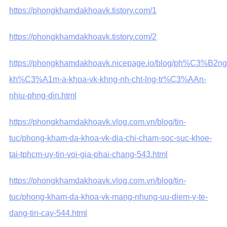
https://phongkhamdakhoavk.tistory.com/1
https://phongkhamdakhoavk.tistory.com/2
https://phongkhamdakhoavk.nicepage.io/blog/ph%C3%B2ng
kh%C3%A1m-a-khoa-vk-khng-nh-cht-lng-tr%C3%AAn-
nhiu-phng-din.html
https://phongkhamdakhoavk.vlog.com.vn/blog/tin-
tuc/phong-kham-da-khoa-vk-dia-chi-cham-soc-suc-khoe-
tai-tphcm-uy-tin-voi-gia-phai-chang-543.html
https://phongkhamdakhoavk.vlog.com.vn/blog/tin-
tuc/phong-kham-da-khoa-vk-mang-nhung-uu-diem-y-te-
dang-tin-cay-544.html