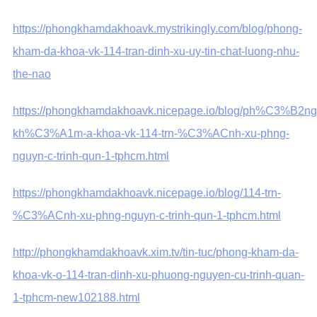
https://phongkhamdakhoavk.mystrikingly.com/blog/phong-
kham-da-khoa-vk-114-tran-dinh-xu-uy-tin-chat-luong-nhu-
the-nao
https://phongkhamdakhoavk.nicepage.io/blog/ph%C3%B2ng
kh%C3%A1m-a-khoa-vk-114-trn-%C3%ACnh-xu-phng-
nguyn-c-trinh-qun-1-tphcm.html
https://phongkhamdakhoavk.nicepage.io/blog/114-trn-
%C3%ACnh-xu-phng-nguyn-c-trinh-qun-1-tphcm.html
http://phongkhamdakhoavk.xim.tv/tin-tuc/phong-kham-da-
khoa-vk-o-114-tran-dinh-xu-phuong-nguyen-cu-trinh-quan-
1-tphcm-new102188.html