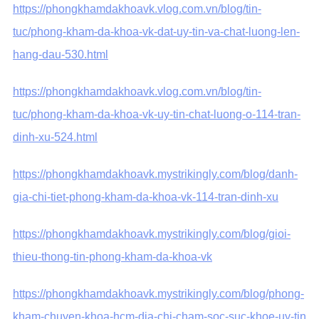
https://phongkhamdakhoavk.vlog.com.vn/blog/tin-
tuc/phong-kham-da-khoa-vk-dat-uy-tin-va-chat-luong-len-
hang-dau-530.html
https://phongkhamdakhoavk.vlog.com.vn/blog/tin-
tuc/phong-kham-da-khoa-vk-uy-tin-chat-luong-o-114-tran-
dinh-xu-524.html
https://phongkhamdakhoavk.mystrikingly.com/blog/danh-
gia-chi-tiet-phong-kham-da-khoa-vk-114-tran-dinh-xu
https://phongkhamdakhoavk.mystrikingly.com/blog/gioi-
thieu-thong-tin-phong-kham-da-khoa-vk
https://phongkhamdakhoavk.mystrikingly.com/blog/phong-
kham-chuyen-khoa-hcm-dia-chi-cham-soc-suc-khoe-uy-tin