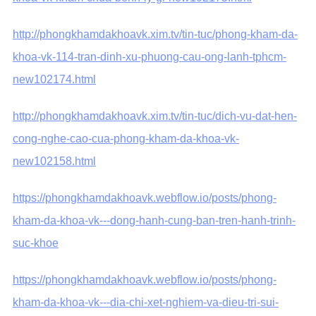
http://phongkhamdakhoavk.xim.tv/tin-tuc/phong-kham-da-
khoa-vk-114-tran-dinh-xu-phuong-cau-ong-lanh-tphcm-
new102174.html
http://phongkhamdakhoavk.xim.tv/tin-tuc/dich-vu-dat-hen-
cong-nghe-cao-cua-phong-kham-da-khoa-vk-
new102158.html
https://phongkhamdakhoavk.webflow.io/posts/phong-
kham-da-khoa-vk---dong-hanh-cung-ban-tren-hanh-trinh-
suc-khoe
https://phongkhamdakhoavk.webflow.io/posts/phong-
kham-da-khoa-vk---dia-chi-xet-nghiem-va-dieu-tri-sui-