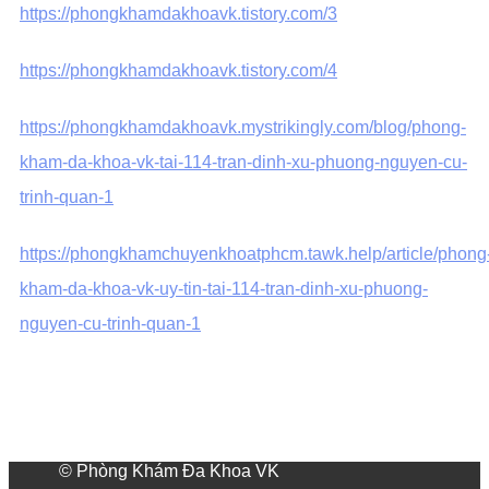
https://phongkhamdakhoavk.tistory.com/3
https://phongkhamdakhoavk.tistory.com/4
https://phongkhamdakhoavk.mystrikingly.com/blog/phong-
kham-da-khoa-vk-tai-114-tran-dinh-xu-phuong-nguyen-cu-
trinh-quan-1
https://phongkhamchuyenkhoatphcm.tawk.help/article/phong
kham-da-khoa-vk-uy-tin-tai-114-tran-dinh-xu-phuong-
nguyen-cu-trinh-quan-1
© Phòng Khám Đa Khoa VK